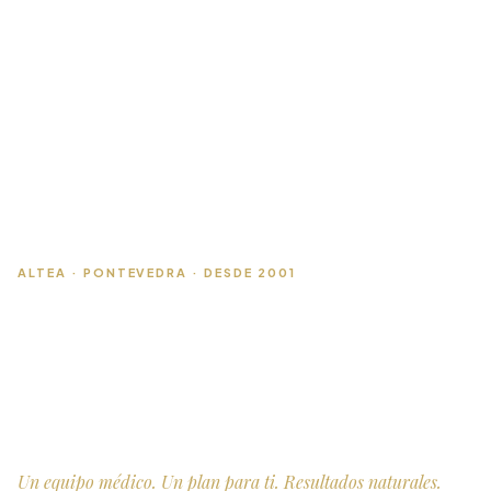
ALTEA · PONTEVEDRA · DESDE 2001
Belleza y bienestar
Medicina estética en Pontevedra: un equipo
médico y tecnología certificada para diseñar un
plan a tu medida.
Un equipo médico. Un plan para ti. Resultados naturales.