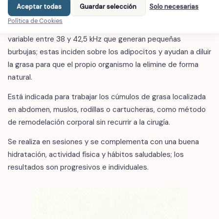
¿Qué es?
Aceptar todas
Guardar selección
Solo necesarias
Política de Cookies
La cavitación utiliza ultrasonidos con una frecuencia
variable entre 38 y 42,5 kHz que generan pequeñas
burbujas; estas inciden sobre los adipocitos y ayudan a diluir
la grasa para que el propio organismo la elimine de forma
natural.
Está indicada para trabajar los cúmulos de grasa localizada
en abdomen, muslos, rodillas o cartucheras, como método
de remodelación corporal sin recurrir a la cirugía.
Se realiza en sesiones y se complementa con una buena
hidratación, actividad física y hábitos saludables; los
resultados son progresivos e individuales.