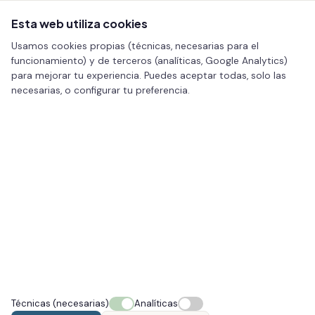
Esta web utiliza cookies
Usamos cookies propias (técnicas, necesarias para el
funcionamiento) y de terceros (analíticas, Google Analytics)
para mejorar tu experiencia. Puedes aceptar todas, solo las
necesarias, o configurar tu preferencia.
Inicio
/
Estética
/ Cavitación
ESTÉTICA · PONTEVEDRA
Cavitación
La cavitación emplea ultrasonidos de baja frecuencia
que actúan sobre los cúmulos de grasa localizada para
ayudar a remodelar la silueta sin cirugía.
CONOCE EL TRATAMIENTO
Técnicas (necesarias)
Analíticas