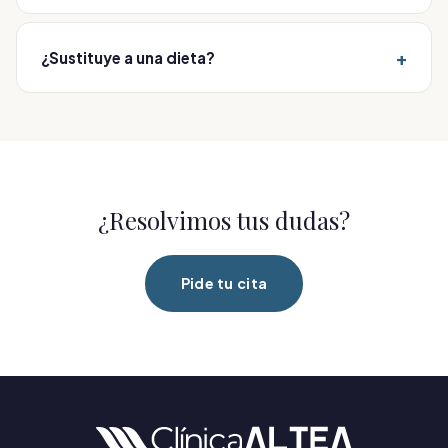
No; durante la sesión solo se percibe el movimiento
del cabezal y, en ocasiones, un ligero pitido.
+
¿Sustituye a una dieta?
No; complementa un estilo de vida saludable y una
alimentación equilibrada.
¿Resolvimos tus dudas?
Pide tu cita