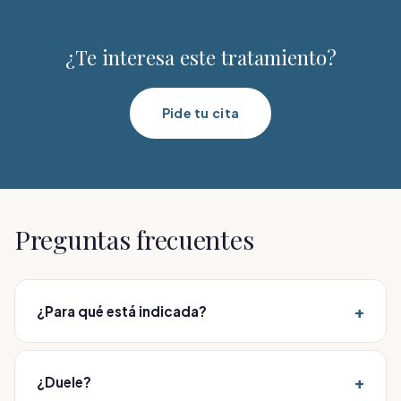
¿Te interesa este tratamiento?
Pide tu cita
Preguntas frecuentes
+
¿Para qué está indicada?
Para cúmulos de grasa localizada en abdomen,
muslos, rodillas o cartucheras. Se valora en consulta.
+
¿Duele?